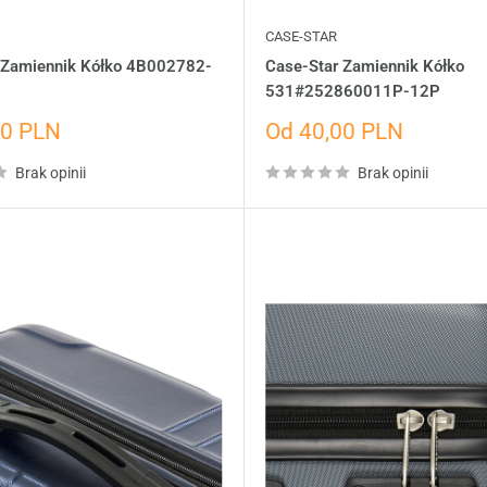
CASE-STAR
 Zamiennik Kółko 4B002782-
Case-Star Zamiennik Kółko
531#252860011P-12P
Cena
00 PLN
Od 40,00 PLN
dażowa
wyprzedażowa
Brak opinii
Brak opinii