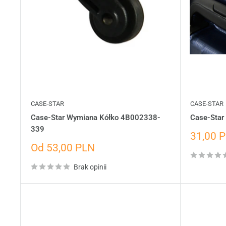
CASE-STAR
CASE-STAR
Case-Star Wymiana Kółko 4B002338-
Case-Star
339
Cena
31,00 
wyprze
Cena
Od 53,00 PLN
wyprzedażowa
Brak opinii