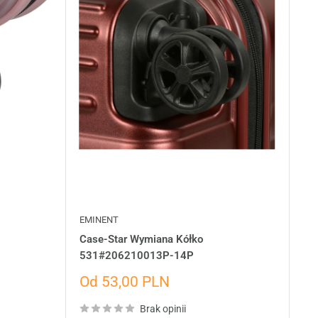
EMINENT
Case-Star Wymiana Kółko
531#206210013P-14P
Cena
Od 53,00 PLN
wyprzedażowa
Brak opinii