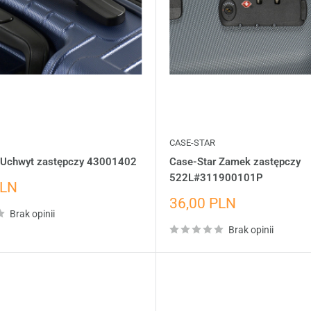
CASE-STAR
 Uchwyt zastępczy 43001402
Case-Star Zamek zastępczy
522L#311900101P
PLN
dażowa
Cena
36,00 PLN
Brak opinii
wyprzedażowa
Brak opinii