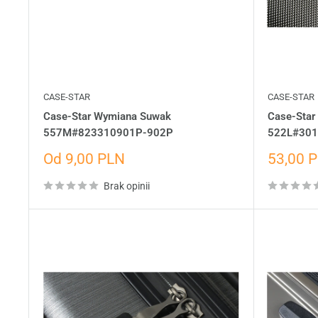
CASE-STAR
CASE-STAR
Case-Star Wymiana Suwak
Case-Star
557M#823310901P-902P
522L#30
Cena
Cena
Od 9,00 PLN
53,00 
wyprzedażowa
wyprze
Brak opinii