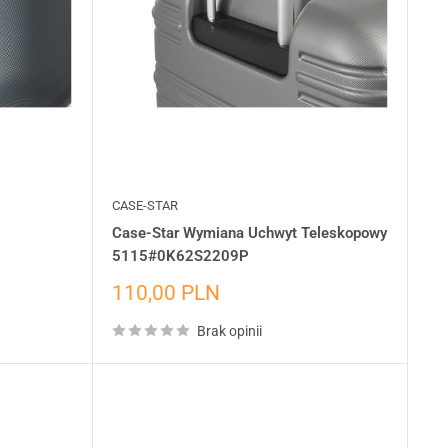
CASE-STAR
Case-Star Wymiana Uchwyt Teleskopowy
5115#0K62S2209P
Cena
110,00 PLN
wyprzedażowa
Brak opinii