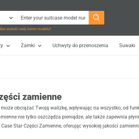
dzie znaleźć swój numer modelu?
ty
Zamki
Uchwyty do przenoszenia
Suwaki
zęści zamienne
może obciążać Twoją walizkę, wpływając na wszystko, od funk
mienne nie tylko oszczędza pieniądze, ale także zapewnia pły
Case Star Części Zamienne, oferując wysokiej jakości zamiennik