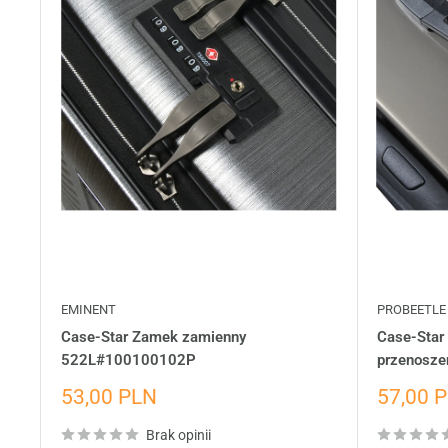
EMINENT
PROBEETLE
Case-Star Zamek zamienny
Case-Star
522L#100100102P
przenosz
Cena
Cena
53,00 PLN
57,00 
wyprzedażowa
wyprze
Brak opinii