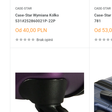
CASE-STAR
CASE-STAR
Case-Star Wymiana Kółko
Case-Star
531#252860021P-22P
781
Cena
Cena
Od 40,00 PLN
Od 53,
wyprzedażowa
wyprze
Brak opinii