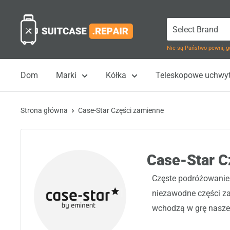
Przejdź
Suitcase.Repair
do
treści
Nie są Państwo pewni, g
Dom
Marki
Kółka
Teleskopowe uchwy
Strona główna
Case-Star Części zamienne
Case-Star C
Częste podróżowanie 
niezawodne części za
wchodzą w grę nasze 