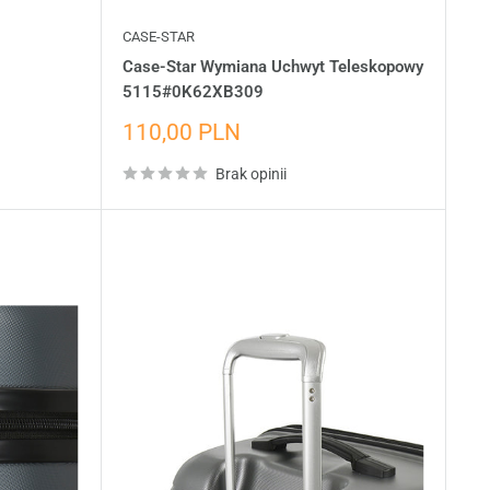
CASE-STAR
Case-Star Wymiana Uchwyt Teleskopowy
5115#0K62XB309
Cena
110,00 PLN
wyprzedażowa
Brak opinii