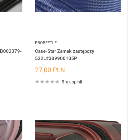
PROBEETLE
 4B002379-
Case-Star Zamek zastępczy
522L#309900105P
Cena
27,00 PLN
wyprzedażowa
Brak opinii