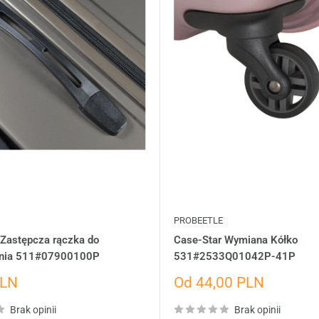
PROBEETLE
 Zastępcza rączka do
Case-Star Wymiana Kółko
enia 511#07900100P
531#2533Q01042P-41P
Cena
PLN
Od 44,00 PLN
dażowa
wyprzedażowa
Brak opinii
Brak opinii