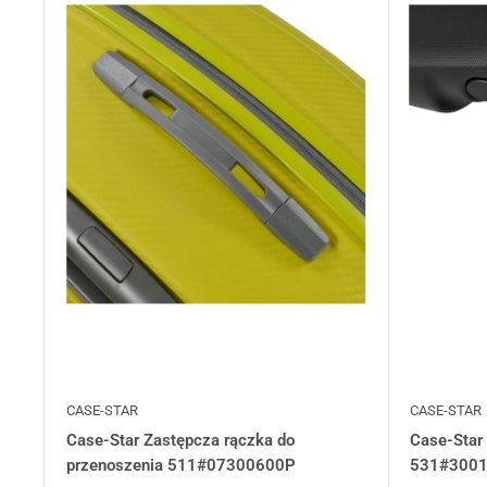
CASE-STAR
CASE-STAR
Case-Star Zastępcza rączka do
Case-Star
przenoszenia 511#07300600P
531#300