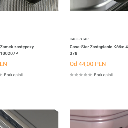
CASE-STAR
 Zamek zastępczy
Case-Star Zastąpienie Kółko
1100207P
378
Cena
PLN
Od 44,00 PLN
dażowa
wyprzedażowa
Brak opinii
Brak opinii