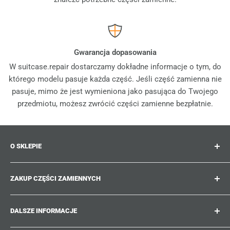
Gwarancja dopasowania
W suitcase.repair dostarczamy dokładne informacje o tym, do
którego modelu pasuje każda część. Jeśli część zamienna nie
pasuje, mimo że jest wymieniona jako pasująca do Twojego
przedmiotu, możesz zwrócić części zamienne bezpłatnie.
O SKLEPIE
Suitcase.repair to Twój sklep jednorazowy dla części
ZAKUP CZĘŚCI ZAMIENNYCH
zamiennych, akcesoriów i ulepszeń do Twoich
ukochanych walizek, wózków i toreb. W suitcase.repair
Gdzie mogę znaleźć numer mojego produktu?
możesz robić zakupy z pewnością, że nasze części
DALSZE INFORMACJE
Jakie uszkodzenia można naprawić?
zamienne pasują do Twojego produktu i spełniają
Nie możesz znaleźć poszukiwanej części zamiennej?