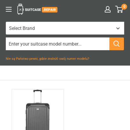
Przejdź
0
Suitcase.Repair
do
treści
Nie są Państwo pewni, gdzie znaleźć swój numer modelu?