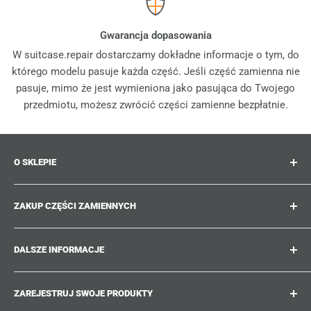
Gwarancja dopasowania
W suitcase.repair dostarczamy dokładne informacje o tym, do
którego modelu pasuje każda część. Jeśli część zamienna nie
pasuje, mimo że jest wymieniona jako pasująca do Twojego
przedmiotu, możesz zwrócić części zamienne bezpłatnie.
O SKLEPIE
Suitcase.repair to Twój sklep jednorazowy dla części
ZAKUP CZĘŚCI ZAMIENNYCH
zamiennych, akcesoriów i ulepszeń do Twoich
ukochanych walizek, wózków i toreb. W suitcase.repair
Gdzie mogę znaleźć numer mojego produktu?
możesz robić zakupy z pewnością, że nasze części
DALSZE INFORMACJE
Jakie uszkodzenia można naprawić?
zamienne pasują do Twojego produktu i spełniają
Nie możesz znaleźć poszukiwanej części zamiennej?
Pracuj z nami
standardy jakości oryginalnych części.
ZAREJESTRUJ SWOJE PRODUKTY
Przewodniki napraw
Suitcase.Repair Blog