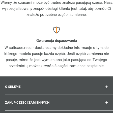
Wiemy, że czasami może być trudno znaleźć pasującą część. Nasz
wyspecjalizowany zespół obsługi klienta jest tutaj, aby pomóc Ci
znaleźć potrzebne części zamienne.
Gwarancja dopasowania
W suitcase.repair dostarczamy dokładne informacje o tym, do
którego modelu pasuje każda część. Jeśli część zamienna nie
pasuje, mimo że jest wymieniona jako pasująca do Twojego
przedmiotu, możesz zwrócić części zamienne bezpłatnie.
O SKLEPIE
Suitcase.repair to Twój sklep jednorazowy dla części
ZAKUP CZĘŚCI ZAMIENNYCH
zamiennych, akcesoriów i ulepszeń do Twoich
ukochanych walizek, wózków i toreb. W suitcase.repair
Gdzie mogę znaleźć numer mojego produktu?