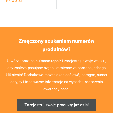
97,00 zł
Zmęczony szukaniem numerów
produktów?
Utwórz konto na
suitcase.repair
i zarejestruj swoje walizki,
aby znaleźć pasujące części zamienne za pomocą jednego
kliknięcia! Dodatkowo możesz zapisać swój paragon, numer
seryjny i inne ważne informacje na wypadek roszczenia
gwarancyjnego.
Zarejestruj swoje produkty już dziś!