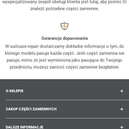
wyspecjalizowany zespół obsługi klienta jest tutaj, aby pomóc Ci
znaleźć potrzebne części zamienne.
Gwarancja dopasowania
W suitcase.repair dostarczamy dokładne informacje o tym, do
którego modelu pasuje każda część. Jeśli część zamienna nie
pasuje, mimo że jest wymieniona jako pasująca do Twojego
przedmiotu, możesz zwrócić części zamienne bezpłatnie.
O SKLEPIE
Suitcase.repair to Twój sklep jednorazowy dla części
ZAKUP CZĘŚCI ZAMIENNYCH
zamiennych, akcesoriów i ulepszeń do Twoich
ukochanych walizek, wózków i toreb. W suitcase.repair
Gdzie mogę znaleźć numer mojego produktu?
możesz robić zakupy z pewnością, że nasze części
DALSZE INFORMACJE