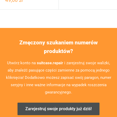
49,00 zł
Zmęczony szukaniem numerów
produktów?
Utwórz konto na
suitcase.repair
i zarejestruj swoje walizki,
aby znaleźć pasujące części zamienne za pomocą jednego
kliknięcia! Dodatkowo możesz zapisać swój paragon, numer
seryjny i inne ważne informacje na wypadek roszczenia
gwarancyjnego.
Zarejestruj swoje produkty już dziś!