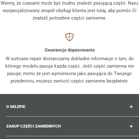
Wiemy, że czasami może być trudno znaleźć pasującą część. Nasz
wyspecjalizowany zespół obsługi klienta jest tutaj, aby pomóc Ci
znaleźć potrzebne części zamienne.
Gwarancja dopasowania
W suitcase.repair dostarczamy dokładne informacje o tym, do
którego modelu pasuje każda część. Jeśli część zamienna nie
pasuje, mimo że jest wymieniona jako pasująca do Twojego
przedmiotu, możesz zwrócić części zamienne bezpłatnie.
O SKLEPIE
Suitcase.repair to Twój sklep jednorazowy dla części
ZAKUP CZĘŚCI ZAMIENNYCH
zamiennych, akcesoriów i ulepszeń do Twoich
ukochanych walizek, wózków i toreb. W suitcase.repair
Gdzie mogę znaleźć numer mojego produktu?