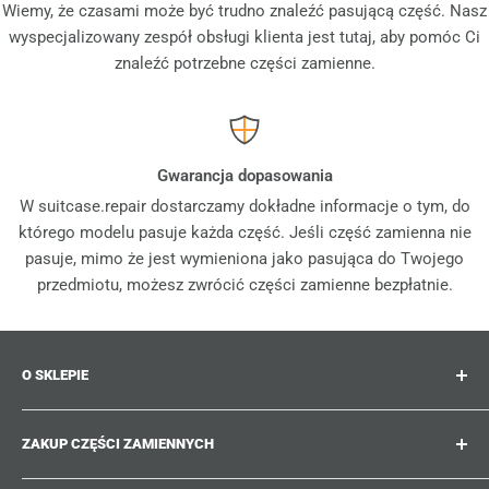
Wiemy, że czasami może być trudno znaleźć pasującą część. Nasz
wyspecjalizowany zespół obsługi klienta jest tutaj, aby pomóc Ci
znaleźć potrzebne części zamienne.
Gwarancja dopasowania
W suitcase.repair dostarczamy dokładne informacje o tym, do
którego modelu pasuje każda część. Jeśli część zamienna nie
pasuje, mimo że jest wymieniona jako pasująca do Twojego
przedmiotu, możesz zwrócić części zamienne bezpłatnie.
O SKLEPIE
Suitcase.repair to Twój sklep jednorazowy dla części
ZAKUP CZĘŚCI ZAMIENNYCH
zamiennych, akcesoriów i ulepszeń do Twoich
ukochanych walizek, wózków i toreb. W suitcase.repair
Gdzie mogę znaleźć numer mojego produktu?