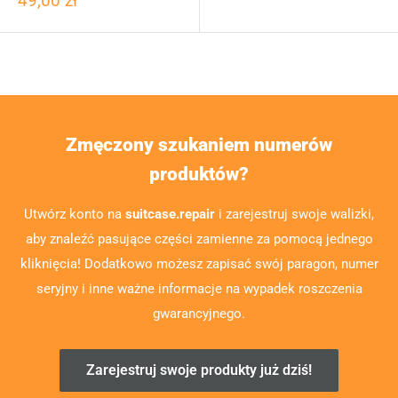
49,00 zł
Zmęczony szukaniem numerów
produktów?
Utwórz konto na
suitcase.repair
i zarejestruj swoje walizki,
aby znaleźć pasujące części zamienne za pomocą jednego
kliknięcia! Dodatkowo możesz zapisać swój paragon, numer
seryjny i inne ważne informacje na wypadek roszczenia
gwarancyjnego.
Zarejestruj swoje produkty już dziś!