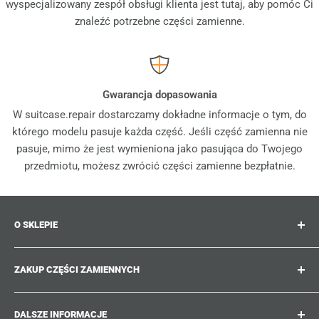
wyspecjalizowany zespół obsługi klienta jest tutaj, aby pomóc Ci
znaleźć potrzebne części zamienne.
Gwarancja dopasowania
W suitcase.repair dostarczamy dokładne informacje o tym, do
którego modelu pasuje każda część. Jeśli część zamienna nie
pasuje, mimo że jest wymieniona jako pasująca do Twojego
przedmiotu, możesz zwrócić części zamienne bezpłatnie.
O SKLEPIE
Suitcase.repair to Twój sklep jednorazowy dla części
ZAKUP CZĘŚCI ZAMIENNYCH
zamiennych, akcesoriów i ulepszeń do Twoich
ukochanych walizek, wózków i toreb. W suitcase.repair
Gdzie mogę znaleźć numer mojego produktu?
możesz robić zakupy z pewnością, że nasze części
DALSZE INFORMACJE