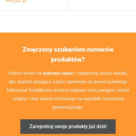
49,00 zł
Zmęczony szukaniem numerów
produktów?
Utwórz konto na
suitcase.repair
i zarejestruj swoje walizki,
aby znaleźć pasujące części zamienne za pomocą jednego
kliknięcia! Dodatkowo możesz zapisać swój paragon, numer
seryjny i inne ważne informacje na wypadek roszczenia
gwarancyjnego.
Zarejestruj swoje produkty już dziś!