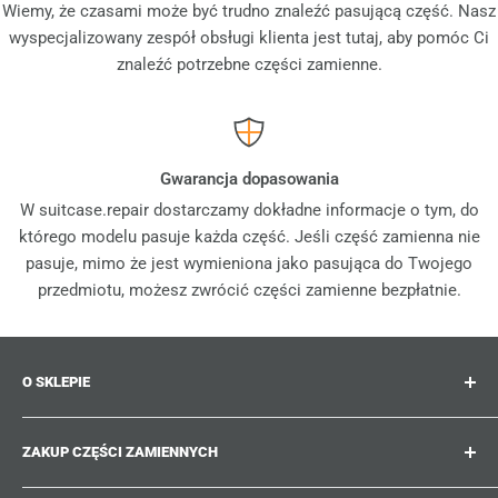
Wiemy, że czasami może być trudno znaleźć pasującą część. Nasz
wyspecjalizowany zespół obsługi klienta jest tutaj, aby pomóc Ci
znaleźć potrzebne części zamienne.
Gwarancja dopasowania
W suitcase.repair dostarczamy dokładne informacje o tym, do
którego modelu pasuje każda część. Jeśli część zamienna nie
pasuje, mimo że jest wymieniona jako pasująca do Twojego
przedmiotu, możesz zwrócić części zamienne bezpłatnie.
O SKLEPIE
Suitcase.repair to Twój sklep jednorazowy dla części
ZAKUP CZĘŚCI ZAMIENNYCH
zamiennych, akcesoriów i ulepszeń do Twoich
ukochanych walizek, wózków i toreb. W suitcase.repair
Gdzie mogę znaleźć numer mojego produktu?