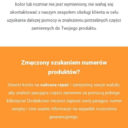
kolor lub rozmiar nie jest wymieniony, nie wahaj się
skontaktować z naszym zespołem obsługi klienta w celu
uzyskania dalszej pomocy w znalezieniu potrzebnych części
zamiennych do Twojego produktu.
Zmęczony szukaniem numerów
produktów?
Utwórz konto na
suitcase.repair
i zarejestruj swoje walizki,
aby znaleźć pasujące części zamienne za pomocą jednego
kliknięcia! Dodatkowo możesz zapisać swój paragon, numer
seryjny i inne ważne informacje na wypadek roszczenia
gwarancyjnego.