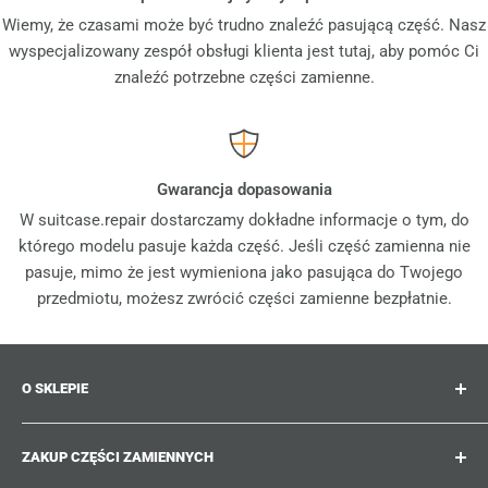
Wiemy, że czasami może być trudno znaleźć pasującą część. Nasz
wyspecjalizowany zespół obsługi klienta jest tutaj, aby pomóc Ci
znaleźć potrzebne części zamienne.
Gwarancja dopasowania
W suitcase.repair dostarczamy dokładne informacje o tym, do
którego modelu pasuje każda część. Jeśli część zamienna nie
pasuje, mimo że jest wymieniona jako pasująca do Twojego
przedmiotu, możesz zwrócić części zamienne bezpłatnie.
O SKLEPIE
Suitcase.repair to Twój sklep jednorazowy dla części
ZAKUP CZĘŚCI ZAMIENNYCH
zamiennych, akcesoriów i ulepszeń do Twoich