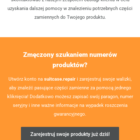
uzyskania dalszej pomocy w znalezieniu potrzebnych części
zamiennych do Twojego produktu.
Zmęczony szukaniem numerów
produktów?
Utwórz konto na
suitcase.repair
i zarejestruj swoje walizki,
aby znaleźć pasujące części zamienne za pomocą jednego
kliknięcia! Dodatkowo możesz zapisać swój paragon, numer
seryjny i inne ważne informacje na wypadek roszczenia
gwarancyjnego.
Zarejestruj swoje produkty już dziś!